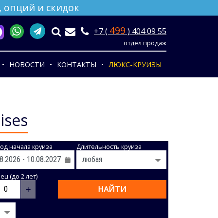
 опций и скидок
499
+7 (
) 404 09 55
отдел продаж
НОВОСТИ
КОНТАКТЫ
ЛЮКС-КРУИЗЫ
ises
од начала круиза
Длительность круиза
ц (до 2 лет)
+
НАЙТИ