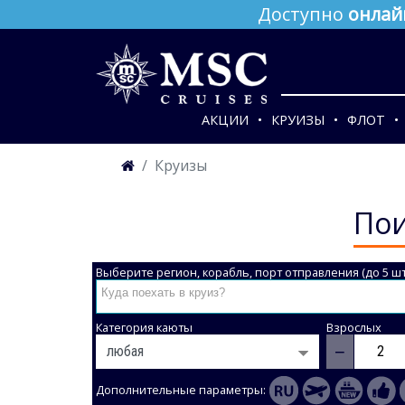
Доступно
онлай
АКЦИИ
КРУИЗЫ
ФЛОТ
Круизы
Пои
Выберите регион, корабль, порт отправления (до 5 шт
Категория каюты
Взрослых
−
Дополнительные параметры: