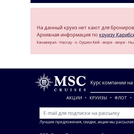
На данный круиз нет кают для бронирова
Архивная информация по
круизу Карибски
Канаверал - Нассау - о. Оушен Кей - море - море - Н
Курс компании на 0
АКЦИИ
КРУИЗЫ
ФЛОТ
Лучшие предложения, скидки, акции мы рассылае