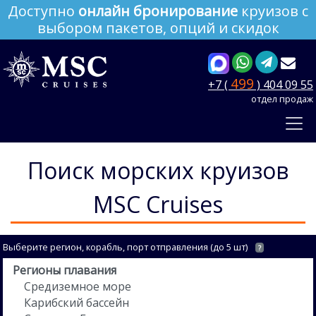
Доступно
онлайн бронирование
круизов с
выбором пакетов, опций и скидок
499
+7 (
) 404 09 55
отдел продаж
Поиск морских круизов
MSC Cruises
Выберите регион, корабль, порт отправления (до 5 шт)
?