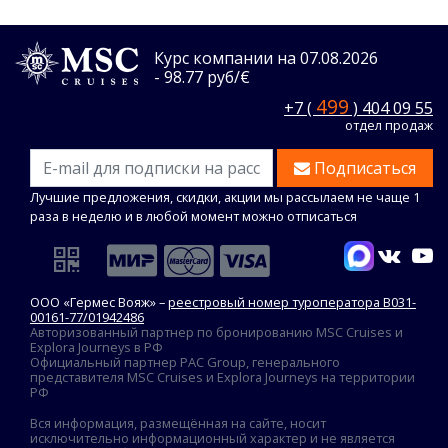
Курс компании на 07.08.2026
- 98.77 руб/€
499
+7 (
) 404 09 55
отдел продаж
Подписаться
Лучшие предложения, скидки, акции мы рассылаем не чаще 1
раза в неделю и в любой момент можно отписаться
ООО «Гермес Вояж» –
реестровый номер туроператора В031-
00161-77/01942486
Авторизованный партнер по бронированию MSC Cruises и
Explora Journeys в РФ
Официальный партнер PAC Group, генерального
представителя MSC Cruises и Explora Journeys на территории
РФ
Вся информация, размещённая на сайте, носит
исключительно информационный характер и не является