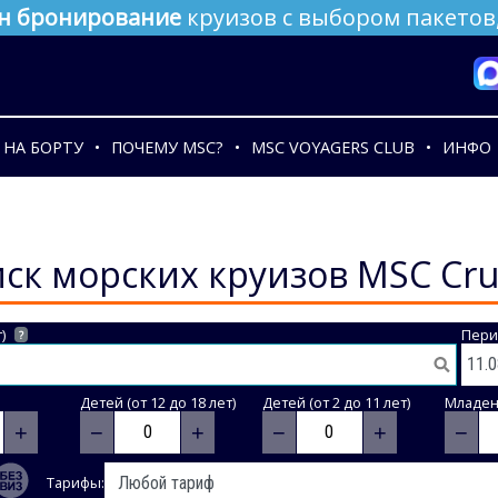
н бронирование
круизов с выбором пакетов,
НА БОРТУ
ПОЧЕМУ MSC?
MSC VOYAGERS CLUB
ИНФО
ск морских круизов MSC Cru
)
Пери
?
Детей (от 12 до 18 лет)
Детей (от 2 до 11 лет)
Младене
+
−
+
−
+
−
Тарифы: