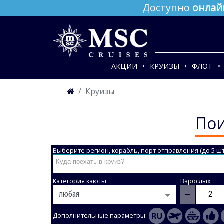
Доступно
онлай
АКЦИИ
КРУИЗЫ
ФЛОТ
Круизы
Пои
Выберите регион, корабль, порт отправления (до 5 шт
Категория каюты
Взрослых
−
Дополнительные параметры: