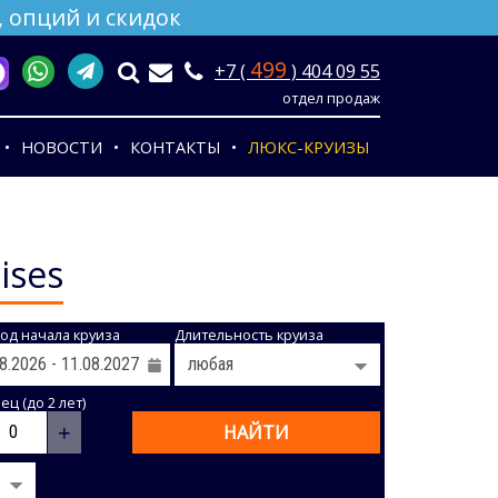
 опций и скидок
499
+7 (
) 404 09 55
отдел продаж
НОВОСТИ
КОНТАКТЫ
ЛЮКС-КРУИЗЫ
ises
од начала круиза
Длительность круиза
ц (до 2 лет)
+
НАЙТИ