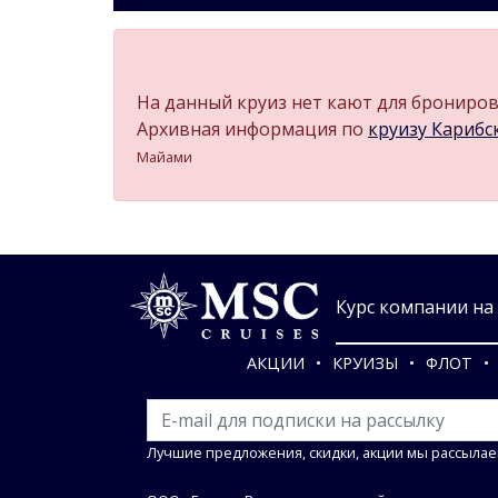
На данный круиз нет кают для бронирова
Архивная информация по
круизу Карибски
Майами
Курс компании на 0
АКЦИИ
КРУИЗЫ
ФЛОТ
Лучшие предложения, скидки, акции мы рассылае