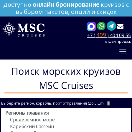
Доступно
онлайн бронирование
круизов с
выбором пакетов, опций и скидок
499
+7 (
) 404 09 55
отдел продаж
Поиск морских круизов
MSC Cruises
Выберите регион, корабль, порт отправления (до 5 шт)
?