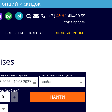
 опций и скидок
499
+7 (
) 404 09 55
отдел продаж
НОВОСТИ
КОНТАКТЫ
ЛЮКС-КРУИЗЫ
ises
од начала круиза
Длительность круиза
ц (до 2 лет)
+
НАЙТИ