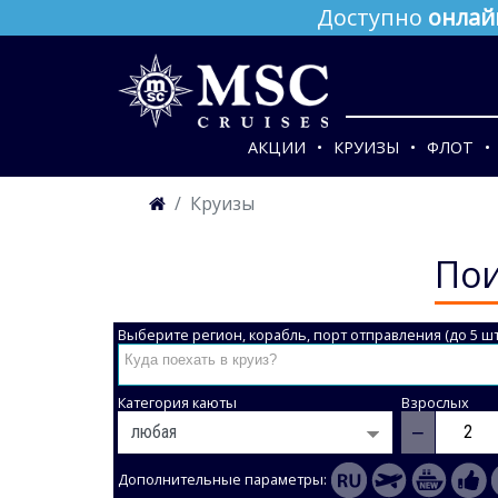
Доступно
онлай
АКЦИИ
КРУИЗЫ
ФЛОТ
Круизы
Пои
Выберите регион, корабль, порт отправления (до 5 шт
Категория каюты
Взрослых
−
Дополнительные параметры: