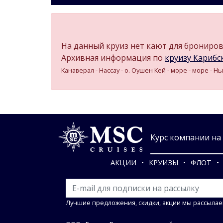
На данный круиз нет кают для бронирова
Архивная информация по
круизу Карибски
Канаверал - Нассау - о. Оушен Кей - море - море - Н
Курс компании на 0
АКЦИИ
КРУИЗЫ
ФЛОТ
Лучшие предложения, скидки, акции мы рассылае