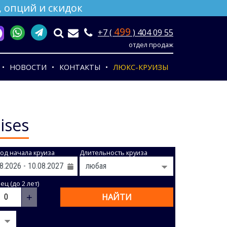
 опций и скидок
499
+7 (
) 404 09 55
отдел продаж
НОВОСТИ
КОНТАКТЫ
ЛЮКС-КРУИЗЫ
ises
од начала круиза
Длительность круиза
ц (до 2 лет)
+
НАЙТИ