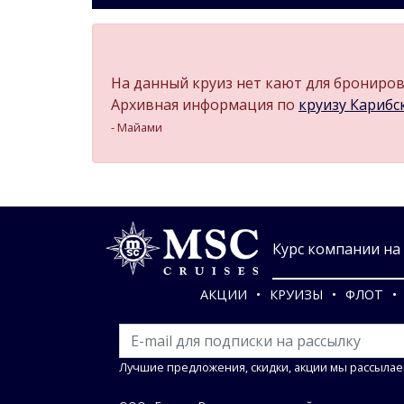
На данный круиз нет кают для бронирова
Архивная информация по
круизу Карибск
- Майами
Курс компании на 0
АКЦИИ
КРУИЗЫ
ФЛОТ
Лучшие предложения, скидки, акции мы рассылае