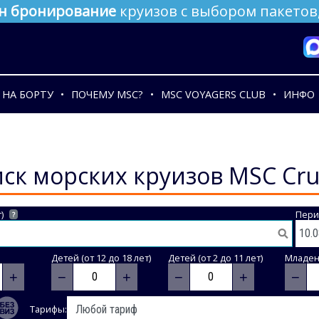
н бронирование
круизов с выбором пакетов,
НА БОРТУ
ПОЧЕМУ MSC?
MSC VOYAGERS CLUB
ИНФО
ск морских круизов MSC Cru
)
Пери
?
Детей (от 12 до 18 лет)
Детей (от 2 до 11 лет)
Младене
+
−
+
−
+
−
Тарифы: