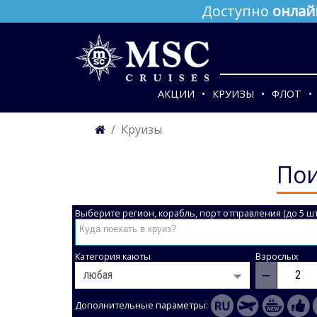
Доступно
онлай
АКЦИИ
КРУИЗЫ
ФЛОТ
Круизы
Пои
Выберите регион, корабль, порт отправления (до 5 шт
Категория каюты
Взрослых
−
Дополнительные параметры: