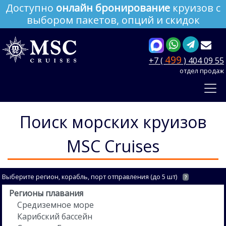
Доступно
онлайн бронирование
круизов с
выбором пакетов, опций и скидок
499
+7 (
) 404 09 55
отдел продаж
Поиск морских круизов
MSC Cruises
Выберите регион, корабль, порт отправления (до 5 шт)
?