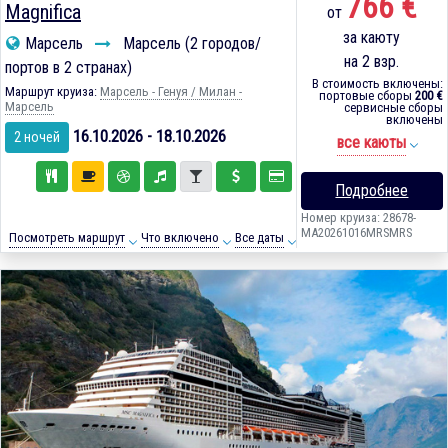
766 €
Magnifica
от
за каюту
Марсель
Марсель (2 городов/
на 2 взр.
портов в 2 странах)
В стоимость включены:
Маршрут круиза:
Марсель - Генуя / Милан -
портовые сборы
200 €
Марсель
сервисные сборы
включены
16.10.2026 - 18.10.2026
2 ночей
все каюты
Подробнее
Номер круиза: 28678-
MA20261016MRSMRS
Посмотреть маршрут
Что включено
Все даты