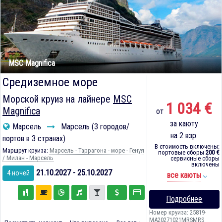
MSC Magnifica
Средиземное море
Морской круиз на лайнере
MSC
1 034 €
Magnifica
от
за каюту
Марсель
Марсель (3 городов/
на 2 взр.
портов в 3 странах)
В стоимость включены:
Маршрут круиза:
Марсель - Таррагона - море - Генуя
портовые сборы
200 €
/ Милан - Марсель
сервисные сборы
включены
21.10.2027 - 25.10.2027
4 ночей
все каюты
Подробнее
Номер круиза: 25819-
MA20271021MRSMRS