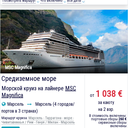
Посмотреть маршрут
Что включено
Все даты
MSC Magnifica
Средиземное море
Морской круиз на лайнере
MSC
1 038 €
Magnifica
от
за каюту
Марсель
Марсель (4 городов/
на 2 взр.
портов в 3 странах)
В стоимость включены:
Маршрут круиза:
Марсель - Таррагона - море -
портовые сборы
260 €
Чивитавеккья / Рим - Генуя / Милан - Марсель
сервисные сборы
включены