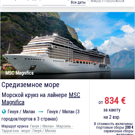
MA20271102GOAGOA
Все даты
MSC Magnifica
Средиземное море
Морской круиз на лайнере
MSC
834 €
Magnifica
от
за каюту
Генуя / Милан
Генуя / Милан (3
на 2 взр.
городов/портов в 3 странах)
В стоимость включены:
Маршрут круиза:
Генуя / Милан - Марсель -
портовые сборы
200 €
Таррагона - море - Генуя / Милан
сервисные сборы
включены