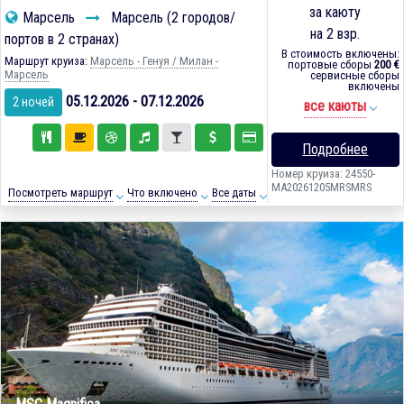
за каюту
Марсель
Марсель (2 городов/
на 2 взр.
портов в 2 странах)
В стоимость включены:
Маршрут круиза:
Марсель - Генуя / Милан -
портовые сборы
200 €
Марсель
сервисные сборы
включены
05.12.2026 - 07.12.2026
2 ночей
все каюты
Подробнее
Номер круиза: 24550-
MA20261205MRSMRS
Посмотреть маршрут
Что включено
Все даты