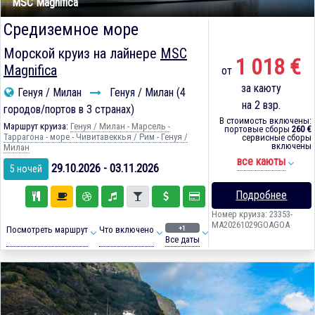
MSC Magnifica
Средиземное море
Морской круиз на лайнере
MSC
1 018 €
Magnifica
от
за каюту
Генуя / Милан
Генуя / Милан (4
на 2 взр.
городов/портов в 3 странах)
В стоимость включены:
Маршрут круиза:
Генуя / Милан - Марсель -
портовые сборы
260 €
Таррагона - море - Чивитавеккья / Рим - Генуя /
сервисные сборы
включены
Милан
все каюты
29.10.2026 - 03.11.2026
5 ночей
Подробнее
Номер круиза: 23353-
MA20261029GOAGOA
+1
Посмотреть маршрут
Что включено
Все даты