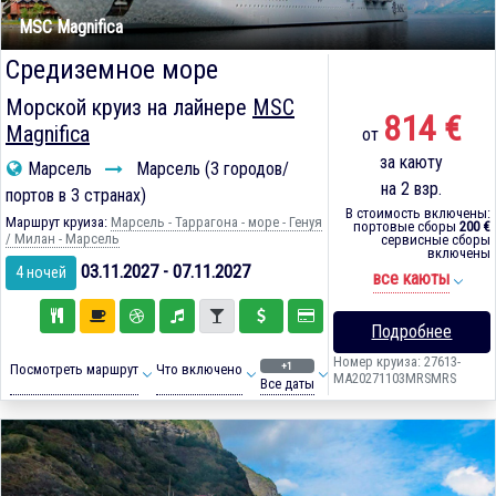
MSC Magnifica
Средиземное море
Морской круиз на лайнере
MSC
814 €
Magnifica
от
за каюту
Марсель
Марсель (3 городов/
на 2 взр.
портов в 3 странах)
В стоимость включены:
Маршрут круиза:
Марсель - Таррагона - море - Генуя
портовые сборы
200 €
/ Милан - Марсель
сервисные сборы
включены
03.11.2027 - 07.11.2027
4 ночей
все каюты
Подробнее
Номер круиза: 27613-
+1
Посмотреть маршрут
Что включено
MA20271103MRSMRS
Все даты