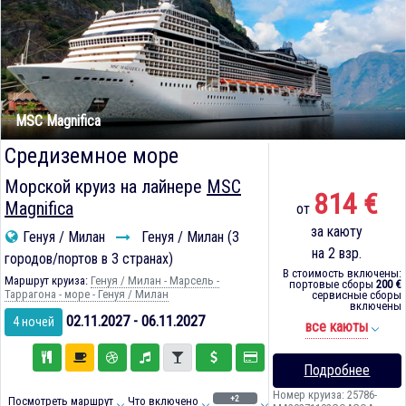
MSC Magnifica
Средиземное море
Морской круиз на лайнере
MSC
814 €
Magnifica
от
за каюту
Генуя / Милан
Генуя / Милан (3
на 2 взр.
городов/портов в 3 странах)
В стоимость включены:
Маршрут круиза:
Генуя / Милан - Марсель -
портовые сборы
200 €
Таррагона - море - Генуя / Милан
сервисные сборы
включены
02.11.2027 - 06.11.2027
4 ночей
все каюты
Подробнее
Номер круиза: 25786-
+2
Посмотреть маршрут
Что включено