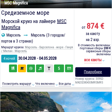
MSC Magnifica
Средиземное море
Морской круиз на лайнере
MSC
874 €
Magnifica
от
за каюту
Марсель
Марсель (3 городов/
на 2 взр.
портов в 3 странах)
В стоимость включены:
Маршрут круиза:
Марсель - Барселона - море - Генуя
портовые сборы
200 €
/ Милан - Марсель
сервисные сборы
включены
30.04.2028 - 04.05.2028
4 ночей
все каюты
Подробнее
Номер круиза: 30952-
MA20280430MRSMRS
Посмотреть маршрут
Что включено
Все даты