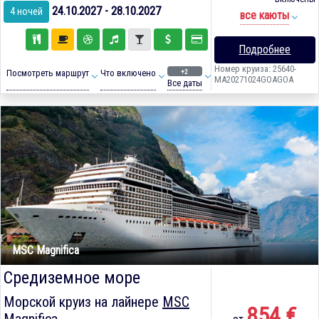
24.10.2027 - 28.10.2027
4 ночей
все каюты
Подробнее
Номер круиза: 25640-
+2
Посмотреть маршрут
Что включено
MA20271024GOAGOA
Все даты
MSC Magnifica
Средиземное море
Морской круиз на лайнере
MSC
854 €