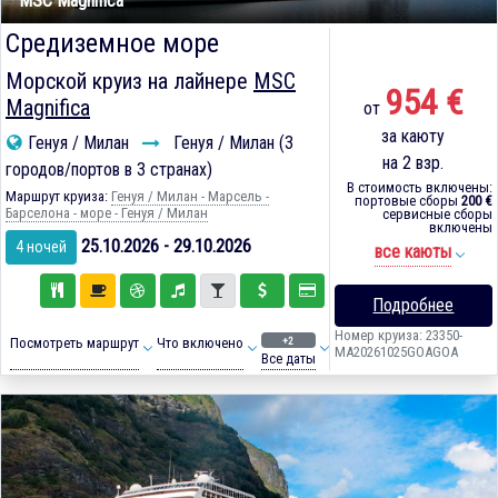
MSC Magnifica
Средиземное море
Морской круиз на лайнере
MSC
954 €
Magnifica
от
за каюту
Генуя / Милан
Генуя / Милан (3
на 2 взр.
городов/портов в 3 странах)
В стоимость включены:
Маршрут круиза:
Генуя / Милан - Марсель -
портовые сборы
200 €
Барселона - море - Генуя / Милан
сервисные сборы
включены
25.10.2026 - 29.10.2026
4 ночей
все каюты
Подробнее
Номер круиза: 23350-
+2
Посмотреть маршрут
Что включено
MA20261025GOAGOA
Все даты