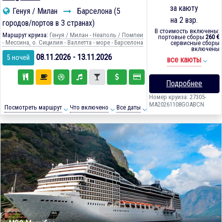
за каюту
Генуя / Милан
Барселона (5
на 2 взр.
городов/портов в 3 странах)
В стоимость включены:
Маршрут круиза:
Генуя / Милан - Неаполь / Помпеи
портовые сборы
260 €
- Мессина, о. Сицилия - Валлетта - море - Барселона
сервисные сборы
включены
08.11.2026 - 13.11.2026
5 ночей
все каюты
Подробнее
Номер круиза: 27305-
MA20261108GOABCN
Посмотреть маршрут
Что включено
Все даты