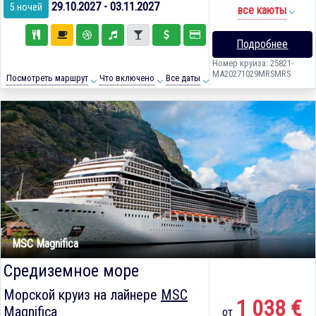
29.10.2027 - 03.11.2027
5 ночей
все каюты
Подробнее
Номер круиза: 25821-
MA20271029MRSMRS
Посмотреть маршрут
Что включено
Все даты
MSC Magnifica
Средиземное море
Морской круиз на лайнере
MSC
1 038 €
Magnifica
от