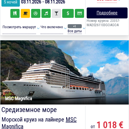
03.11.2026 - 08.11.2026
5 ночей
Подробнее
Номер круиза: 23357-
MA20261103GOAGOA
+1
Посмотреть маршрут
Что включено
Все даты
MSC Magnifica
Средиземное море
Морской круиз на лайнере
MSC
1 018 €
Magnifica
от