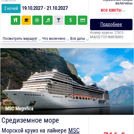
включены
19.10.2027 - 21.10.2027
2 ночей
все каюты
Подробнее
Номер круиза: 27612-
MA20271019MRSMRS
Посмотреть маршрут
Что включено
Все даты
MSC Magnifica
Средиземное море
Морской круиз на лайнере
MSC