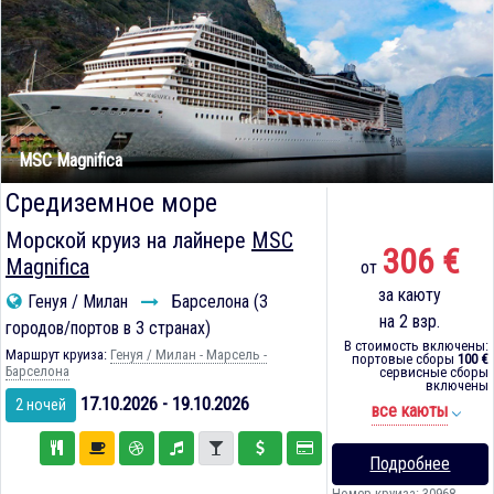
MSC Magnifica
Средиземное море
Морской круиз на лайнере
MSC
306 €
Magnifica
от
за каюту
Генуя / Милан
Барселона (3
на 2 взр.
городов/портов в 3 странах)
В стоимость включены:
Маршрут круиза:
Генуя / Милан - Марсель -
портовые сборы
100 €
Барселона
сервисные сборы
включены
17.10.2026 - 19.10.2026
2 ночей
все каюты
Подробнее
Номер круиза: 30968-