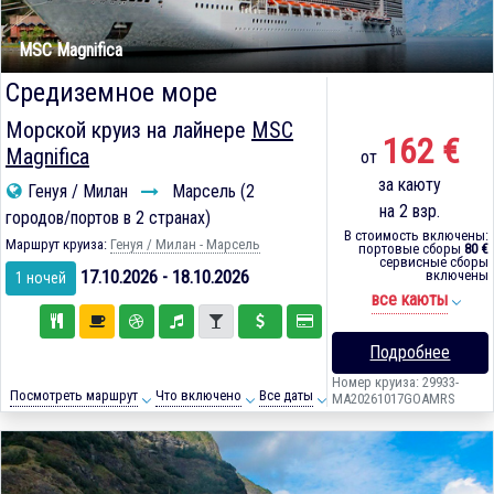
MSC Magnifica
Средиземное море
Морской круиз на лайнере
MSC
162 €
Magnifica
от
за каюту
Генуя / Милан
Марсель (2
на 2 взр.
городов/портов в 2 странах)
В стоимость включены:
Маршрут круиза:
Генуя / Милан - Марсель
портовые сборы
80 €
сервисные сборы
17.10.2026 - 18.10.2026
включены
1 ночей
все каюты
Подробнее
Номер круиза: 29933-
Посмотреть маршрут
Что включено
Все даты
MA20261017GOAMRS