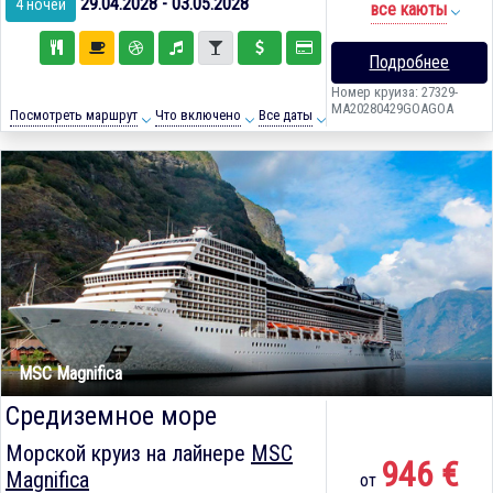
29.04.2028 - 03.05.2028
4 ночей
все каюты
Подробнее
Номер круиза: 27329-
MA20280429GOAGOA
Посмотреть маршрут
Что включено
Все даты
MSC Magnifica
Средиземное море
Морской круиз на лайнере
MSC
946 €
Magnifica
от