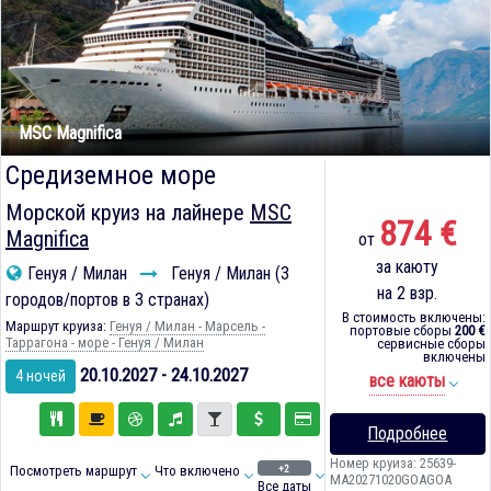
MSC Magnifica
Средиземное море
Морской круиз на лайнере
MSC
874 €
Magnifica
от
за каюту
Генуя / Милан
Генуя / Милан (3
на 2 взр.
городов/портов в 3 странах)
В стоимость включены:
Маршрут круиза:
Генуя / Милан - Марсель -
портовые сборы
200 €
Таррагона - море - Генуя / Милан
сервисные сборы
включены
20.10.2027 - 24.10.2027
4 ночей
все каюты
Подробнее
Номер круиза: 25639-
+2
Посмотреть маршрут
Что включено
MA20271020GOAGOA
Все даты