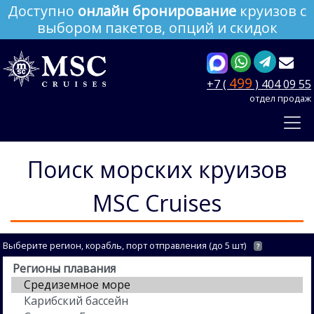
Доступно
онлайн бронирование
круизов с
выбором пакетов, опций и скидок
499
+7 (
) 404 09 55
отдел продаж
Поиск морских круизов
MSC Cruises
Выберите регион, корабль, порт отправления (до 5 шт)
?