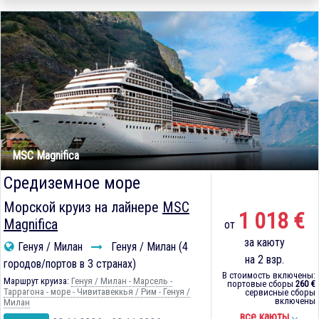
MSC Magnifica
Средиземное море
Морской круиз на лайнере
MSC
1 018 €
Magnifica
от
за каюту
Генуя / Милан
Генуя / Милан (4
на 2 взр.
городов/портов в 3 странах)
В стоимость включены:
Маршрут круиза:
Генуя / Милан - Марсель -
портовые сборы
260 €
Таррагона - море - Чивитавеккья / Рим - Генуя /
сервисные сборы
включены
Милан
все каюты