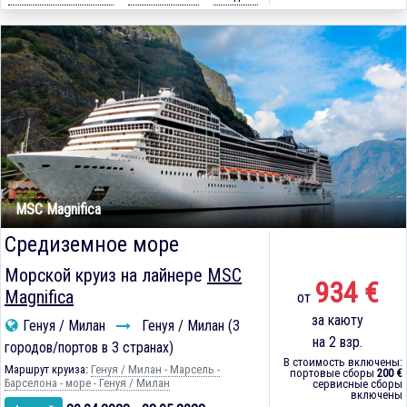
MSC Magnifica
Средиземное море
Морской круиз на лайнере
MSC
934 €
Magnifica
от
за каюту
Генуя / Милан
Генуя / Милан (3
на 2 взр.
городов/портов в 3 странах)
В стоимость включены:
Маршрут круиза:
Генуя / Милан - Марсель -
портовые сборы
200 €
Барселона - море - Генуя / Милан
сервисные сборы
включены