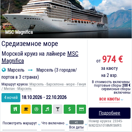
MSC Magnifica
Средиземное море
Морской круиз на лайнере
MSC
974 €
Magnifica
от
за каюту
Марсель
Марсель (3 городов/
на 2 взр.
портов в 3 странах)
В стоимость включены:
Маршрут круиза:
Марсель - Барселона - море - Генуя
портовые сборы
200 €
/ Милан - Марсель
сервисные сборы
включены
18.10.2026 - 22.10.2026
4 ночей
все каюты
Подробнее
Номер круиза: 23345-
+1
Посмотреть маршрут
Что включено
MA20261018MRSMRS
Все даты