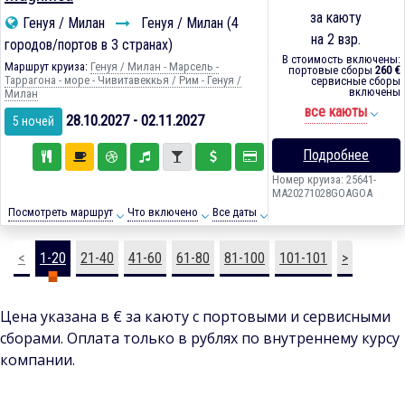
за каюту
Генуя / Милан
Генуя / Милан (4
на 2 взр.
городов/портов в 3 странах)
В стоимость включены:
Маршрут круиза:
Генуя / Милан - Марсель -
портовые сборы
260 €
Таррагона - море - Чивитавеккья / Рим - Генуя /
сервисные сборы
включены
Милан
все каюты
28.10.2027 - 02.11.2027
5 ночей
Подробнее
Номер круиза: 25641-
MA20271028GOAGOA
Посмотреть маршрут
Что включено
Все даты
<
1-20
21-40
41-60
61-80
81-100
101-101
>
Цена указана в € за каюту с портовыми и сервисными
сборами. Оплата только в рублях по внутреннему курсу
компании.