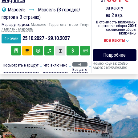
Magnifica
от
за каюту
Марсель
Марсель (3 городов/
на 2 взр.
портов в 3 странах)
В стоимость включены:
Маршрут круиза:
Марсель - Таррагона - море - Генуя
портовые сборы
200 €
/ Милан - Марсель
сервисные сборы
включены
25.10.2027 - 29.10.2027
4 ночей
все каюты
Подробнее
Номер круиза: 25820-
+1
Посмотреть маршрут
Что включено
MA20271025MRSMRS
Все даты