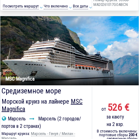
MA20261017GOABCN
Посмотреть маршрут
Что включено
Все даты
MSC Magnifica
Средиземное море
Морской круиз на лайнере
MSC
526 €
Magnifica
от
за каюту
Марсель
Марсель (2 городов/
на 2 взр.
портов в 2 странах)
В стоимость включены:
Маршрут круиза:
Марсель - Генуя / Милан -
портовые сборы
200 €
Марсель
сервисные сборы