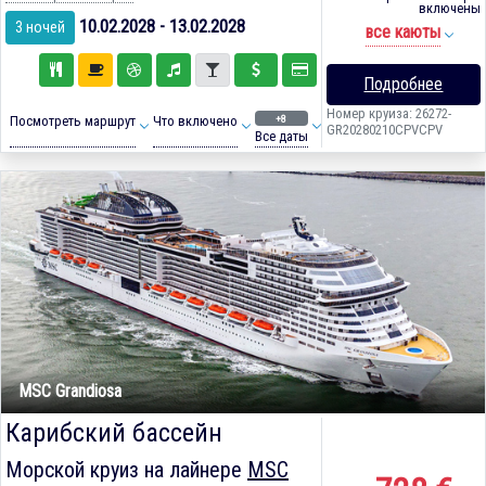
включены
10.02.2028 - 13.02.2028
3 ночей
все каюты
Подробнее
Номер круиза: 26272-
+8
Посмотреть маршрут
Что включено
GR20280210CPVCPV
Все даты
MSC Grandiosa
Карибский бассейн
Морской круиз на лайнере
MSC