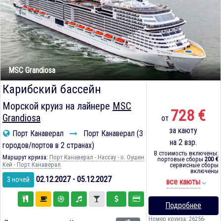
MSC Grandiosa
Карибский бассейн
Морской круиз на лайнере
MSC
728 €
Grandiosa
от
за каюту
Порт Канаверал
Порт Канаверал (3
на 2 взр.
городов/портов в 2 странах)
В стоимость включены:
Маршрут круиза:
Порт Канаверал - Нассау - о. Оушен
портовые сборы
200 €
Кей - Порт Канаверал
сервисные сборы
включены
02.12.2027 - 05.12.2027
3 ночей
все каюты
Подробнее
Номер круиза: 26256-