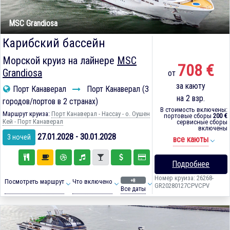
MSC Grandiosa
Карибский бассейн
Морской круиз на лайнере
MSC
708 €
Grandiosa
от
за каюту
Порт Канаверал
Порт Канаверал (3
на 2 взр.
городов/портов в 2 странах)
В стоимость включены:
Маршрут круиза:
Порт Канаверал - Нассау - о. Оушен
портовые сборы
200 €
Кей - Порт Канаверал
сервисные сборы
включены
27.01.2028 - 30.01.2028
3 ночей
все каюты
Подробнее
Номер круиза: 26268-
+8
Посмотреть маршрут
Что включено
GR20280127CPVCPV
Все даты