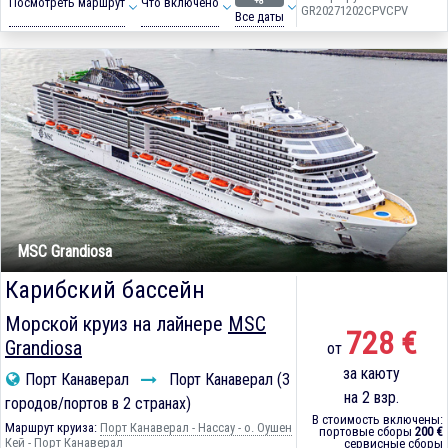
+8
Посмотреть маршрут
Что включено
GR20271202CPVCPV
Все даты
MSC Grandiosa
Карибский бассейн
Морской круиз на лайнере
MSC
728 €
Grandiosa
от
за каюту
Порт Канаверал
Порт Канаверал (3
на 2 взр.
городов/портов в 2 странах)
В стоимость включены:
Маршрут круиза:
Порт Канаверал - Нассау - о. Оушен
портовые сборы
200 €
Кей - Порт Канаверал
сервисные сборы