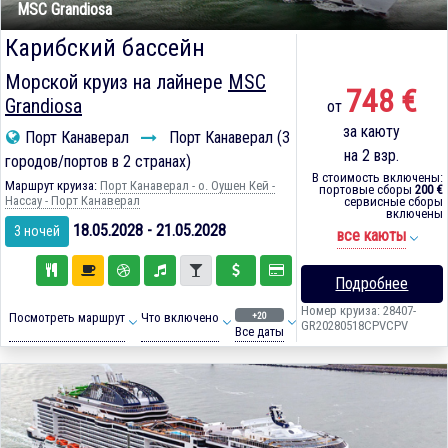
MSC Grandiosa
Карибский бассейн
Морской круиз на лайнере
MSC
748 €
Grandiosa
от
за каюту
Порт Канаверал
Порт Канаверал (3
на 2 взр.
городов/портов в 2 странах)
В стоимость включены:
Маршрут круиза:
Порт Канаверал - о. Оушен Кей -
портовые сборы
200 €
Нассау - Порт Канаверал
сервисные сборы
включены
18.05.2028 - 21.05.2028
3 ночей
все каюты
Подробнее
Номер круиза: 28407-
+20
Посмотреть маршрут
Что включено
GR20280518CPVCPV
Все даты