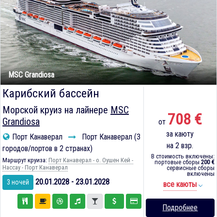
MSC Grandiosa
Карибский бассейн
Морской круиз на лайнере
MSC
708 €
Grandiosa
от
за каюту
Порт Канаверал
Порт Канаверал (3
на 2 взр.
городов/портов в 2 странах)
В стоимость включены:
Маршрут круиза:
Порт Канаверал - о. Оушен Кей -
портовые сборы
200 €
Нассау - Порт Канаверал
сервисные сборы
включены
20.01.2028 - 23.01.2028
3 ночей
все каюты
Подробнее