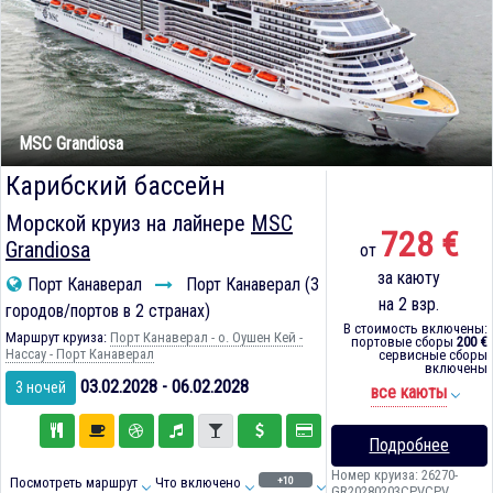
MSC Grandiosa
Карибский бассейн
Морской круиз на лайнере
MSC
728 €
Grandiosa
от
за каюту
Порт Канаверал
Порт Канаверал (3
на 2 взр.
городов/портов в 2 странах)
В стоимость включены:
Маршрут круиза:
Порт Канаверал - о. Оушен Кей -
портовые сборы
200 €
Нассау - Порт Канаверал
сервисные сборы
включены
03.02.2028 - 06.02.2028
3 ночей
все каюты
Подробнее
Номер круиза: 26270-
+10
Посмотреть маршрут
Что включено
GR20280203CPVCPV