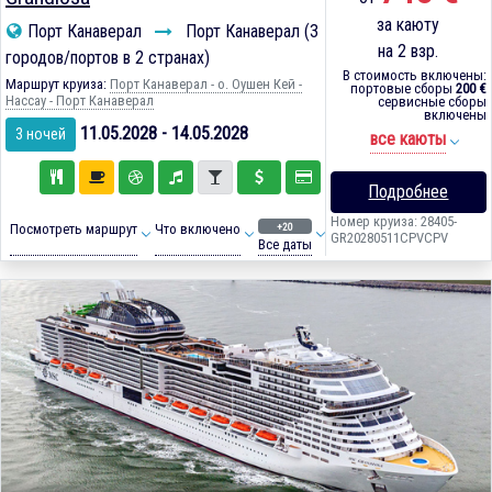
за каюту
Порт Канаверал
Порт Канаверал (3
на 2 взр.
городов/портов в 2 странах)
В стоимость включены:
Маршрут круиза:
Порт Канаверал - о. Оушен Кей -
портовые сборы
200 €
Нассау - Порт Канаверал
сервисные сборы
включены
11.05.2028 - 14.05.2028
3 ночей
все каюты
Подробнее
Номер круиза: 28405-
+20
Посмотреть маршрут
Что включено
GR20280511CPVCPV
Все даты