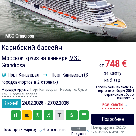
MSC Grandiosa
Карибский бассейн
Морской круиз на лайнере
MSC
748 €
Grandiosa
от
за каюту
Порт Канаверал
Порт Канаверал (3
на 2 взр.
городов/портов в 2 странах)
В стоимость включены:
Маршрут круиза:
Порт Канаверал - Нассау - о. Оушен
портовые сборы
200 €
Кей - Порт Канаверал
сервисные сборы
включены
24.02.2028 - 27.02.2028
3 ночей
все каюты
Подробнее
Номер круиза: 26276-
+8
Посмотреть маршрут
Что включено
GR20280224CPVCPV
Все даты