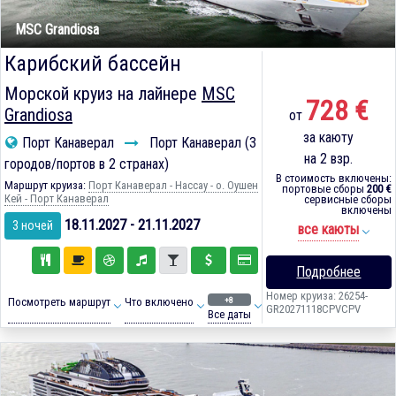
MSC Grandiosa
Карибский бассейн
Морской круиз на лайнере
MSC
728 €
Grandiosa
от
за каюту
Порт Канаверал
Порт Канаверал (3
на 2 взр.
городов/портов в 2 странах)
В стоимость включены:
Маршрут круиза:
Порт Канаверал - Нассау - о. Оушен
портовые сборы
200 €
Кей - Порт Канаверал
сервисные сборы
включены
18.11.2027 - 21.11.2027
3 ночей
все каюты
Подробнее
Номер круиза: 26254-
+8
Посмотреть маршрут
Что включено
GR20271118CPVCPV
Все даты