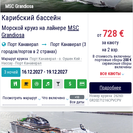
MSC Grandiosa
Карибский бассейн
Морской круиз на лайнере
MSC
728 €
Grandiosa
от
за каюту
Порт Канаверал
Порт Канаверал (3
на 2 взр.
городов/портов в 2 странах)
В стоимость включены:
Маршрут круиза:
Порт Канаверал - о. Оушен Кей -
портовые сборы
200 €
Нассау - Порт Канаверал
сервисные сборы
включены
16.12.2027 - 19.12.2027
3 ночей
все каюты
Подробнее
Номер круиза: 26260-
+10
Посмотреть маршрут
Что включено
GR20271216CPVCPV
Все даты