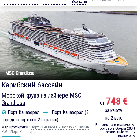
Все даты
MSC Grandiosa
Карибский бассейн
Морской круиз на лайнере
MSC
748 €
Grandiosa
от
за каюту
Порт Канаверал
Порт Канаверал (3
на 2 взр.
городов/портов в 2 странах)
В стоимость включены:
Маршрут круиза:
Порт Канаверал - Нассау - о. Оушен
портовые сборы
200 €
Кей - Порт Канаверал
сервисные сборы
включены