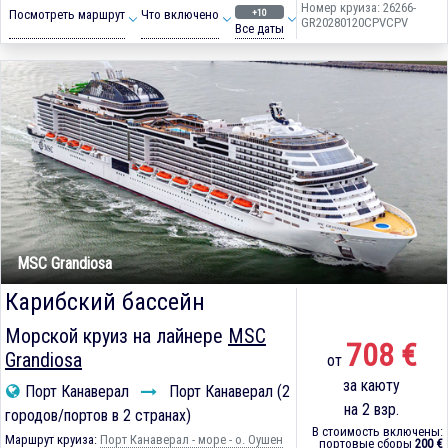
Номер круиза: 26266-
+10
Посмотреть маршрут
Что включено
GR20280120CPVCPV
Все даты
MSC Grandiosa
Карибский бассейн
Морской круиз на лайнере
MSC
708 €
Grandiosa
от
за каюту
Порт Канаверал
Порт Канаверал (2
на 2 взр.
городов/портов в 2 странах)
В стоимость включены:
Маршрут круиза:
Порт Канаверал - море - о. Оушен
портовые сборы
200 €