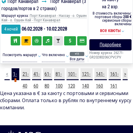
Порт Канаверал
Порт Канаверал (3
на 2 взр.
городов/портов в 2 странах)
В стоимость включены:
Маршрут круиза:
Порт Канаверал - Нассау - о. Оушен
портовые сборы
200 €
Кей - о. Оушен Кей - Порт Канаверал
сервисные сборы
включены
06.02.2028 - 10.02.2028
4 ночей
все каюты
Подробнее
Номер круиза: 26271-
+11
Посмотреть маршрут
Что включено
GR20280206CPVCPV
Все даты
<
1-
21-
41-
61-
81-
101-
121-
141-
161-
>
20
40
60
80
100
120
140
160
161
Цена указана в € за каюту с портовыми и сервисными
сборами. Оплата только в рублях по внутреннему курсу
компании.