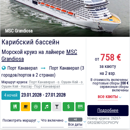
MSC Grandiosa
Карибский бассейн
Морской круиз на лайнере
MSC
758 €
Grandiosa
от
за каюту
Порт Канаверал
Порт Канаверал (3
на 2 взр.
городов/портов в 2 странах)
В стоимость включены:
Маршрут круиза:
Порт Канаверал - о. Оушен Кей - о.
портовые сборы
200 €
Оушен Кей - Нассау - Порт Канаверал
сервисные сборы
включены
23.01.2028 - 27.01.2028
4 ночей
все каюты
Подробнее
Номер круиза: 26267-
+4
Посмотреть маршрут
Что включено
GR20280123CPVCPV
Все даты