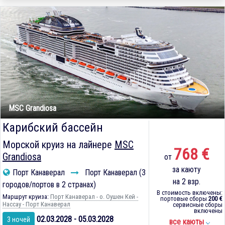
MSC Grandiosa
Карибский бассейн
Морской круиз на лайнере
MSC
768 €
Grandiosa
от
за каюту
Порт Канаверал
Порт Канаверал (3
на 2 взр.
городов/портов в 2 странах)
В стоимость включены:
Маршрут круиза:
Порт Канаверал - о. Оушен Кей -
портовые сборы
200 €
Нассау - Порт Канаверал
сервисные сборы
включены
02.03.2028 - 05.03.2028
3 ночей
все каюты