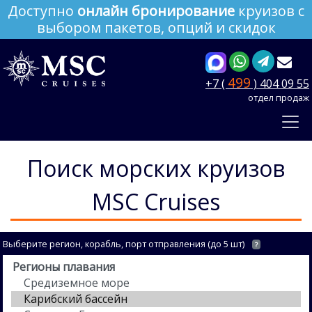
Доступно
онлайн бронирование
круизов с
выбором пакетов, опций и скидок
499
+7 (
) 404 09 55
отдел продаж
Поиск морских круизов
MSC Cruises
Выберите регион, корабль, порт отправления (до 5 шт)
?