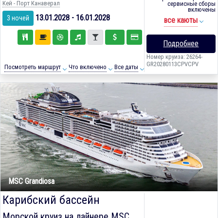
Кей - Порт Канаверал
сервисные сборы
включены
13.01.2028 - 16.01.2028
3 ночей
все каюты
Подробнее
Номер круиза: 26264-
GR20280113CPVCPV
Посмотреть маршрут
Что включено
Все даты
MSC Grandiosa
Карибский бассейн
Морской круиз на лайнере
MSC