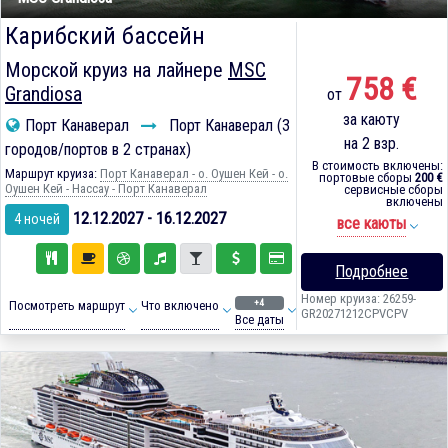
Карибский бассейн
Морской круиз на лайнере
MSC
758 €
Grandiosa
от
за каюту
Порт Канаверал
Порт Канаверал (3
на 2 взр.
городов/портов в 2 странах)
В стоимость включены:
Маршрут круиза:
Порт Канаверал - о. Оушен Кей - о.
портовые сборы
200 €
Оушен Кей - Нассау - Порт Канаверал
сервисные сборы
включены
12.12.2027 - 16.12.2027
4 ночей
все каюты
Подробнее
Номер круиза: 26259-
+4
Посмотреть маршрут
Что включено
GR20271212CPVCPV
Все даты