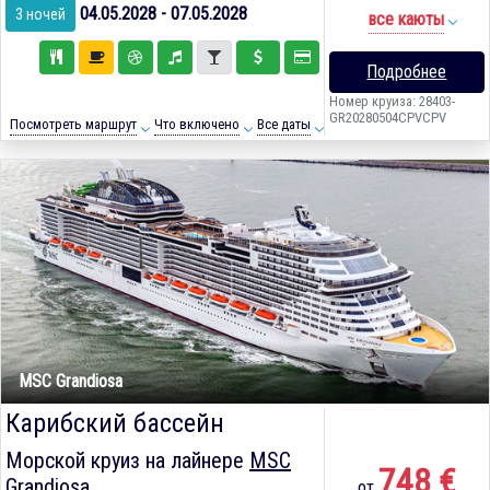
04.05.2028 - 07.05.2028
3 ночей
все каюты
Подробнее
Номер круиза: 28403-
GR20280504CPVCPV
Посмотреть маршрут
Что включено
Все даты
MSC Grandiosa
Карибский бассейн
Морской круиз на лайнере
MSC
748 €
Grandiosa
от