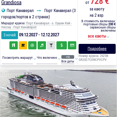
728 €
Grandiosa
от
за каюту
Порт Канаверал
Порт Канаверал (3
на 2 взр.
городов/портов в 2 странах)
В стоимость включены:
Маршрут круиза:
Порт Канаверал - о. Оушен Кей -
портовые сборы
200 €
Нассау - Порт Канаверал
сервисные сборы
включены
09.12.2027 - 12.12.2027
3 ночей
все каюты
Подробнее
Номер круиза: 26258-
+10
Посмотреть маршрут
Что включено
GR20271209CPVCPV
Все даты