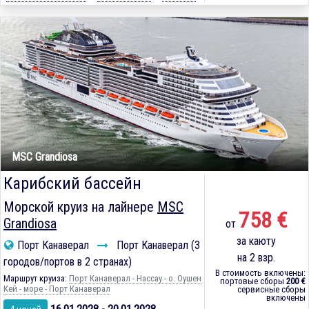
MSC Grandiosa
Карибский бассейн
Морской круиз на лайнере
MSC
758 €
Grandiosa
от
за каюту
Порт Канаверал
Порт Канаверал (3
на 2 взр.
городов/портов в 2 странах)
В стоимость включены:
Маршрут круиза:
Порт Канаверал - Нассау - о. Оушен
портовые сборы
200 €
Кей - море - Порт Канаверал
сервисные сборы
включены