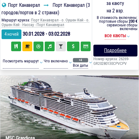
за каюту
Порт Канаверал
Порт Канаверал (3
на 2 взр.
городов/портов в 2 странах)
В стоимость включены:
Маршрут круиза:
Порт Канаверал - о. Оушен Кей - о.
портовые сборы
200 €
Оушен Кей - Нассау - Порт Канаверал
сервисные сборы
включены
30.01.2028 - 03.02.2028
4 ночей
все каюты
Подробнее
Номер круиза: 26269-
+4
Посмотреть маршрут
Что включено
GR20280130CPVCPV
Все даты
MSC Grandiosa