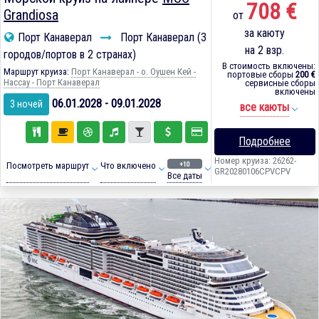
708 €
Grandiosa
от
за каюту
Порт Канаверал
Порт Канаверал (3
на 2 взр.
городов/портов в 2 странах)
В стоимость включены:
Маршрут круиза:
Порт Канаверал - о. Оушен Кей -
портовые сборы
200 €
Нассау - Порт Канаверал
сервисные сборы
включены
06.01.2028 - 09.01.2028
3 ночей
все каюты
Подробнее
Номер круиза: 26262-
+10
Посмотреть маршрут
Что включено
GR20280106CPVCPV
Все даты