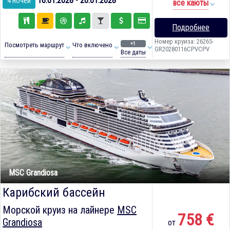
16.01.2028 - 20.01.2028
4 ночей
все каюты
Подробнее
Номер круиза: 26265-
+1
Посмотреть маршрут
Что включено
GR20280116CPVCPV
Все даты
MSC Grandiosa
Карибский бассейн
Морской круиз на лайнере
MSC
758 €
Grandiosa
от